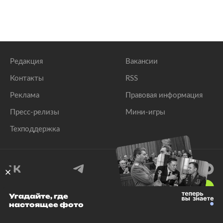
Редакция
Вакансии
Контакты
RSS
Реклама
Правовая информация
Пресс-релизы
Мини-игры
Техподдержка
18
+
Угадайте, где
настоящее фото
© 1999–2026 Все права защищены.
ООО «Лента.Ру»