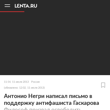
11
A
11:54, 11 июля 2013
Россия
(обновлено: 12:02, 11 июля 2013)
Антонио Негри написал письмо в
поддержку антифашиста Гаскарова
Философ призвал освободить