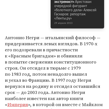
экстремист»
Арестован
очередной фигурант
«болотного дела» Алексей
Гаскаров: репортаж
«Ленты.ру»
29 апреля 2013
Антонио Негри — итальянский философ —
придерживается левых взглядов. В 1970-х
его подозревали в причастности
к «Красным бригадам» и обвиняли
в попытке свержения конституционного
строя. Он отсидел в тюрьме с 1979
по 1983 год, потом ненадолго вышел
и уехал во Францию. В 1997 году Негри
вернулся на родину и отсидел оставшийся
срок — до 2003 года. Антонио Негри
наиболее известен как автор книги
«
Империя
», в которой он вместе с Майклом