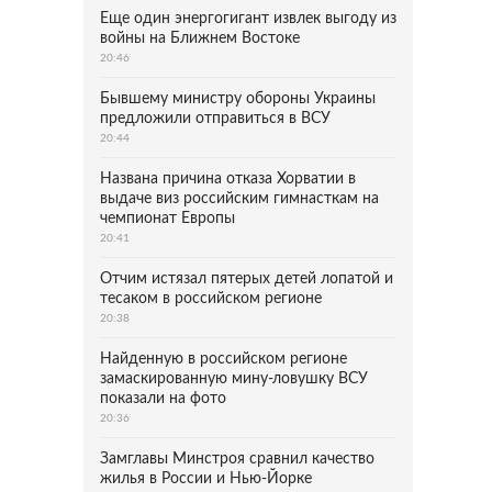
Еще один энергогигант извлек выгоду из
войны на Ближнем Востоке
20:46
Бывшему министру обороны Украины
предложили отправиться в ВСУ
20:44
Названа причина отказа Хорватии в
выдаче виз российским гимнасткам на
чемпионат Европы
20:41
Отчим истязал пятерых детей лопатой и
тесаком в российском регионе
20:38
Найденную в российском регионе
замаскированную мину-ловушку ВСУ
показали на фото
20:36
Замглавы Минстроя сравнил качество
жилья в России и Нью-Йорке