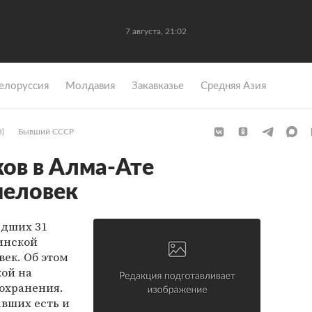
7 августа, 21:02
елоруссия
Молдавия
Закавказье
Средняя Азия
3)
Бывший СССР
ков в Алма-Ате
человек
едших 31
цинской
ек. Об этом
кой на
охранения.
авших есть и