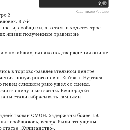
Кадр: видео Youtube
ро 2
еловек. В 7-й
тности, сообщили, что там находятся трое
 их жизни полученные травмы не
и о погибших, однако подтверждения они не
ись в торгово-развлекательном центре
ления популярного певца Кайрата Нуртаса.
о певец слишком рано ушел со сцены.
омить сцену и магазины. Беспорядки
иганы стали забрасывать камнями
задействован ОМОН. Задержаны более 150
, как сообщалось, вскоре были отпущены.
 статье «Хулиганство».