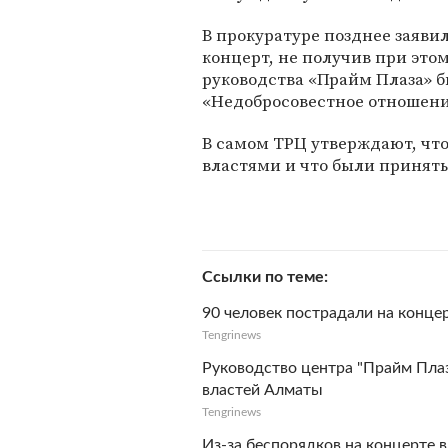
В прокуратуре позднее заяви
концерт, не получив при это
руководства «Прайм Плаза» б
«Недобросовестное отношени
В самом ТРЦ утверждают, что
властями и что были принят
Ссылки по теме
90 человек пострадали на конце
Tengrinews
Руководство центра "Прайм Плаз
властей Алматы
Tengrinews
Из-за беспорядков на концерте 