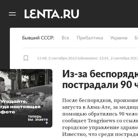
11
A
Бывший СССР
Все
Прибалтика
Украина
Б
11:48, 2 сентября 2013
(обновлено: 13:41, 2 сентября 201
Из-за беспоряд
пострадали 90 
После беспорядков, произош
Угадайте,
августа в Алма-Ате, за меди
где настоящее
фото
помощью обратились 90 челов
сообщает Tengrinews со ссыл
городское управление здраво
Известно, что среди пострад