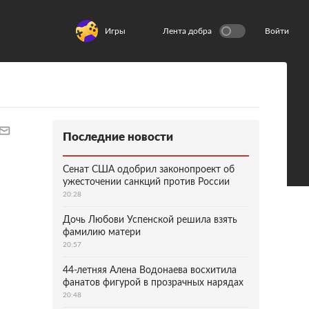
Игры
Лента добра
Войти
Последние новости
Сенат США одобрил законопроект об
ужесточении санкций против России
20:28
Дочь Любови Успенской решила взять
фамилию матери
20:57
44-летняя Алена Водонаева восхитила
фанатов фигурой в прозрачных нарядах
20:48