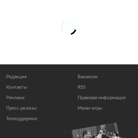
Редакция
Вакансии
Контакты
RSS
Реклама
Правовая информация
Пресс-релизы
Мини-игры
Техподдержка