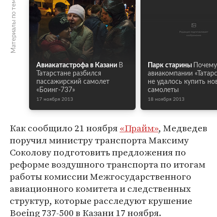
Материалы по теме
Авиакатастрофа в Казани
В
Парк старины
Почему
Татарстане разбился
авиакомпании «Татар
пассажирский самолет
не удалось купить но
«Боинг-737»
самолеты
17 ноября 2013
18 ноября 2013
Как сообщило 21 ноября
«Прайм»
, Медведев
поручил министру транспорта Максиму
Соколову подготовить предложения по
реформе воздушного транспорта по итогам
работы комиссии Межгосударственного
авиационного комитета и следственных
структур, которые расследуют крушение
Boeing 737-500 в Казани 17 ноября.