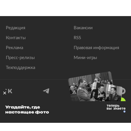
Редакция
Вакансии
Контакты
RSS
Реклама
Правовая информация
Пресс-релизы
Мини-игры
Техподдержка
18
+
Угадайте, где
настоящее фото
© 1999–2026 Все права защищены.
ООО «Лента.Ру»
Лента добра