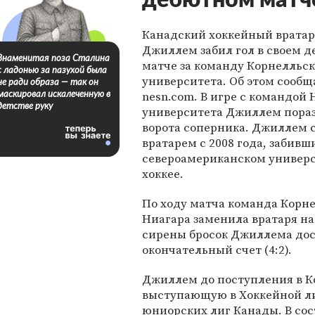
дебютном матч
Канадский хоккейный врата
Джиллем забил гол в своем 
Знаменитая поза Сталина
матче за команду Корнелльск
с ладонью за пазухой была
университета. Об этом сообщ
не ради образа — так он
nesn.com. В игре с командой 
маскировал искалеченную в
детстве руку
университета Джиллем пора
ворота соперника. Джиллем 
вратарем с 2008 года, забивш
североамериканском универ
хоккее.
По ходу матча команда Корнел
Ниагара заменила вратаря на 
сирены бросок Джиллема дос
окончательный счет (4:2).
Джиллем до поступления в К
выступающую в Хоккейной ли
юниорских лиг Канады. В со