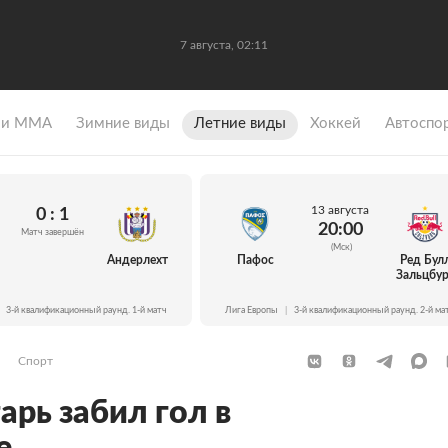
7 августа, 02:11
 и ММА
Зимние виды
Летние виды
Хоккей
Автоспо
13 августа
0 : 1
20:00
Матч завершён
(Мск)
Андерлехт
Пафос
Ред Бул
Зальцбур
3-й квалификационный раунд. 1-й матч
Лига Европы
|
3-й квалификационный раунд. 2-й ма
Спорт
арь забил гол в