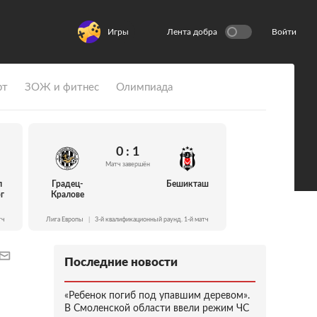
Игры
Лента добра
Войти
рт
ЗОЖ и фитнес
Олимпиада
0 : 1
Матч завершён
л
Градец-
Бешикташ
г
Кралове
тч
Лига Европы
|
3-й квалификационный раунд. 1-й матч
Последние новости
«Ребенок погиб под упавшим деревом».
В Смоленской области ввели режим ЧС