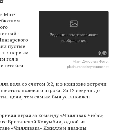
е
рь Митч
дебютном
ого
ает сайт
Ниагарского
зил пустые
стал первым
им гол в
Митч Джиллем. Фото:
ситетском
platinumhockeyresume.net
ла вела со счетом 3:2, и в концовке встречи
шестого полевого игрока. За 12 секунд до
тиг цели, тем самым был установлен
орнелл играл за команду «Чилливак Чифс»,
ге Британской Колумбии, одной из
ставе «Чилливака» Джиллем дважды