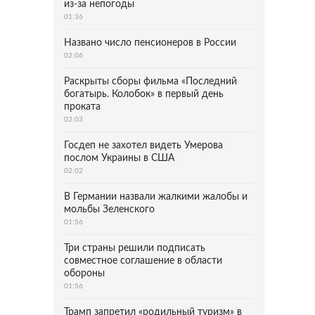
из-за непогоды
01:36
Названо число пенсионеров в России
02:06
Раскрыты сборы фильма «Последний
богатырь. Колобок» в первый день
проката
02:03
Госдеп не захотел видеть Умерова
послом Украины в США
02:02
В Германии назвали жалкими жалобы и
мольбы Зеленского
01:56
Три страны решили подписать
совместное соглашение в области
обороны
01:56
Трамп запретил «родильный туризм» в