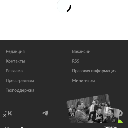
Редакция
Вакансии
Контакты
RSS
Реклама
Правовая информация
Пресс-релизы
Мини-игры
Техподдержка
18
+