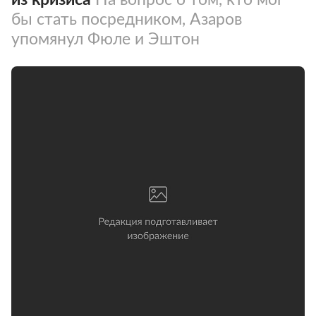
бы стать посредником, Азаров
упомянул Фюле и Эштон