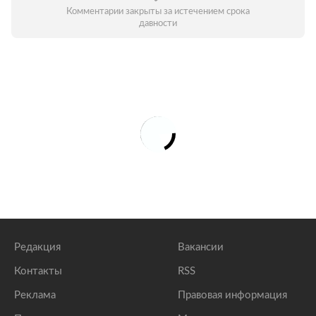
Комментарии закрыты за истечением срока
давности
Редакция
Вакансии
Контакты
RSS
Реклама
Правовая информация