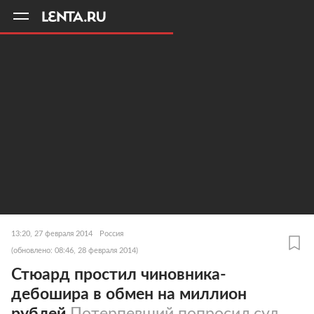
11
A
13:20, 27 февраля 2014
Россия
(обновлено: 08:46, 28 февраля 2014)
Стюард простил чиновника-
дебошира в обмен на миллион
рублей
Потерпевший попросил суд