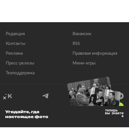
Редакция
Вакансии
Контакты
RSS
Реклама
Правовая информация
Пресс-релизы
Мини-игры
Техподдержка
18
+
Угадайте, где
настоящее фото
© 1999–2026 Все права защищены.
ООО «Лента.Ру»