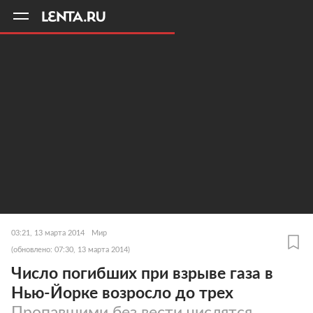
11
A
03:21, 13 марта 2014
Мир
(обновлено: 07:30, 13 марта 2014)
Число погибших при взрыве газа в
Нью-Йорке возросло до трех
Пропавшими без вести числятся