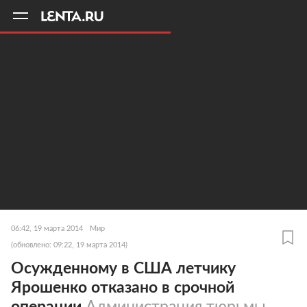
11
A
06:42, 19 марта 2014
Мир
(обновлено: 09:22, 19 марта 2014)
Осужденному в США летчику
Ярошенко отказано в срочной
операции
Администрация тюрьмы,