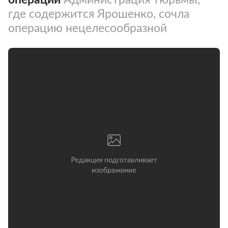
где содержится Ярошенко, сочла
операцию нецелесообразной