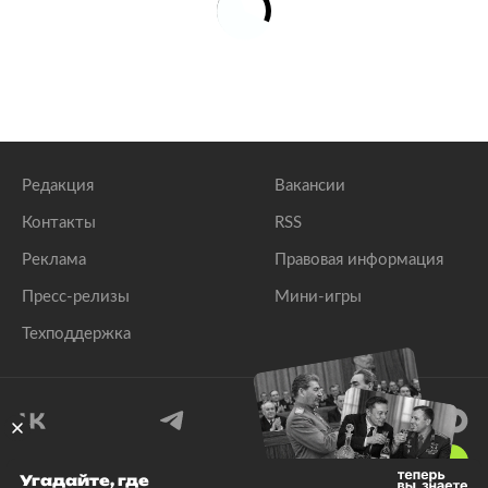
Редакция
Вакансии
Контакты
RSS
Реклама
Правовая информация
Пресс-релизы
Мини-игры
Техподдержка
18
+
Угадайте, где