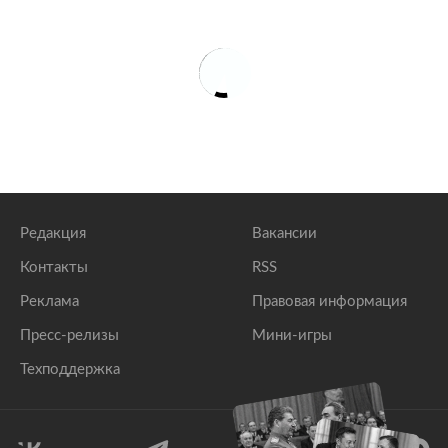
Редакция
Вакансии
Контакты
RSS
Реклама
Правовая информация
Пресс-релизы
Мини-игры
Техподдержка