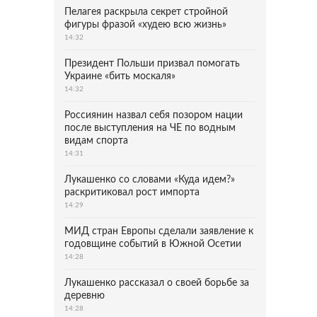
Пелагея раскрыла секрет стройной
фигуры фразой «худею всю жизнь»
14:32
Президент Польши призвал помогать
Украине «бить москаля»
14:32
Россиянин назвал себя позором нации
после выступления на ЧЕ по водным
видам спорта
14:31
Лукашенко со словами «Куда идем?»
раскритиковал рост импорта
14:29
МИД стран Европы сделали заявление к
годовщине событий в Южной Осетии
14:28
Лукашенко рассказал о своей борьбе за
деревню
14:28