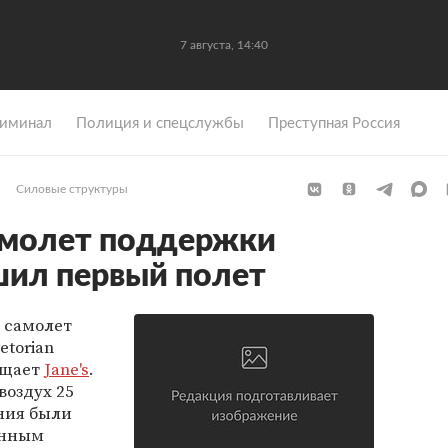
7 августа, 14:40
иминал
Полиция и спецслужбы
Преступная Россия
Силовые структуры
амолет поддержки
ршил первый полет
 самолет
etorian
бщает
Jane's
.
воздух 25
ания были
анным