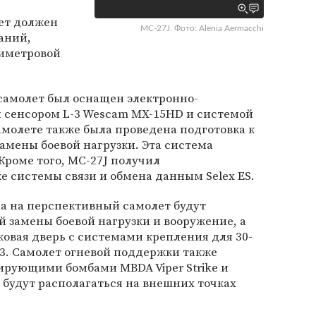
ет должен
MC-27J. Фото: Alenia Aermacchi
аний,
лиметровой
амолет был оснащен электронно-
сенсором L-3 Wescam MX-15HD и системой
самолете также была проведена подготовка к
амены боевой нагрузки. Эта система
Кроме того, MC-27J получил
ке системы связи и обмена данным Selex ES.
ода на перспективный самолет будут
 замены боевой нагрузки и вооружение, а
овая дверь с системами крепления для 30-
. Самолет огневой поддержки также
ирующими бомбами MBDA Viper Strike и
и будут располагаться на внешних точках