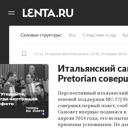
11
A
Силовые структуры
Все
Следствие и суд
Кр
15:12, 29 апреля 2014
(обновлено: 15:32, 29 апреля 2014)
Итальянский с
Pretorian сове
Перспективный итальянский
Угадайте,
огневой поддержки MC-27J Pr
где настоящее
фото
совершил первый полет, соо
Самолет впервые поднялся в 
апреля 2014 года; его испыт
признаны успешными. По д