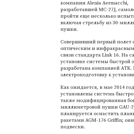
компании Alenia Aermacchi,
разработавшей MC-27J, самол
пройти еще несколько испыт
включая стрельбу из 30-мил
пушки.
Совершивший первый полет с
оптическим и инфракрасным 
связи стандарта Link 16. На 
установке системы быстрой з
разработана компанией ATK. 
электроподготовку к установ
Как ожидается, в мае 2014 г
установлены система быстрой
также модифицированная бок
миллиметровой пушки GAU-23
планируется оснастить план
ракетами AGM-176 Griffin; он
подвески.