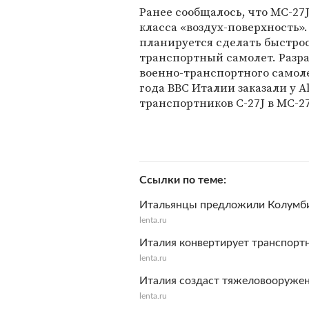
Ранее сообщалось, что MC-27J
класса «воздух-поверхность»
планируется сделать быстро
транспортный самолет. Разра
военно-транспортного самолет
года ВВС Италии заказали у A
транспортников C-27J в MC-27
Ссылки по теме
Итальянцы предложили Колумби
lenta.ru
Италия конвертирует транспорт
lenta.ru
Италия создаст тяжеловооружен
lenta.ru