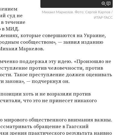
ожением
Михаил Маркелов. Фото: Сергей Карпов /
ий суд не
ИТАР-ТАСС
 в течение
о в МИД.
плениях, которые совершаются на Украине,
родным сообществом», — заявил изданию
 Михаил Маркелов.
имченко поддержал эту идею. «Произошло не
еступление против человечности, против
ости. Такое преступление должен оценивать
ти закона», — подчеркнул он.
позиции хоть и не возразили против
читали, что это не принесет никакого
ю мирового общественного внимания важны.
ассматривать обращение в Гаагский
очки зрения практического результата наивно