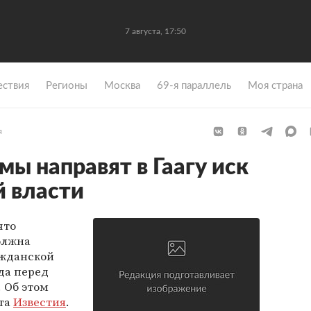
7 августа, 17:50
ствия
Регионы
Москва
69-я параллель
Моя страна
я
ы направят в Гаагу иск
й власти
что
олжна
ажданской
да перед
 Об этом
ета
Известия
.