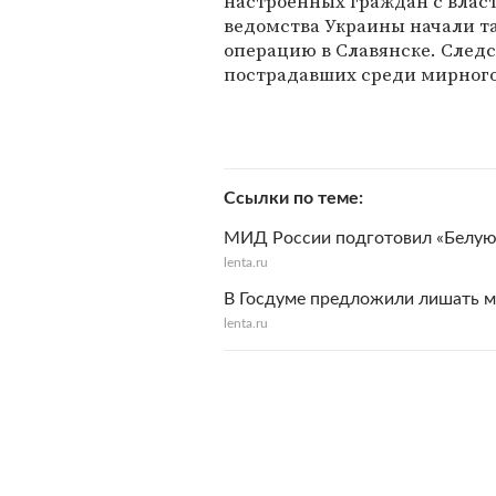
настроенных граждан с власт
ведомства Украины начали т
операцию в Славянске. Следс
пострадавших среди мирного
Ссылки по теме
МИД России подготовил «Белую к
lenta.ru
В Госдуме предложили лишать м
lenta.ru