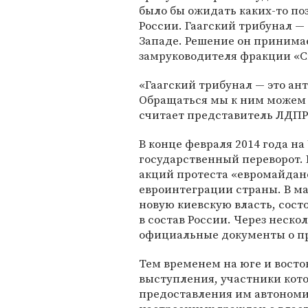
было бы ожидать каких-то по
России. Гаагский трибунал —
Западе. Решение он принимае
замруководителя фракции «С
«Гаагский трибунал — это ан
Обращаться мы к ним можем с
считает представитель ЛДПР
В конце февраля 2014 года н
государственный переворот. 
акций протеста «евромайдан
евроинтеграции страны. В ма
новую киевскую власть, сост
в состав России. Через неск
официальные документы о п
Тем временем на юге и вост
выступления, участники кот
предоставления им автономи