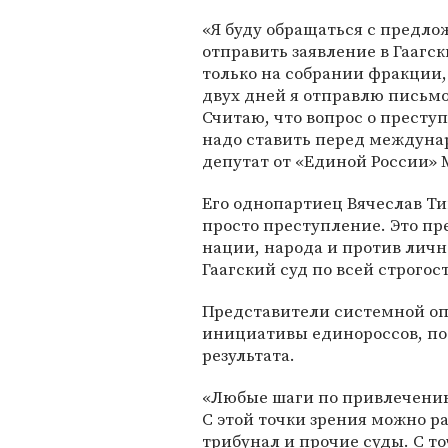
«Я буду обращаться с предл
отправить заявление в Гаагск
только на собрании фракции,
двух дней я отправлю письм
Считаю, что вопрос о престу
надо ставить перед междуна
депутат от «Единой России»
Его однопартиец Вячеслав Т
просто преступление. Это пр
нации, народа и против личн
Гаагский суд по всей строгос
Представители системной оп
инициативы единороссов, пос
результата.
«Любые шаги по привлечени
С этой точки зрения можно р
трибунал и прочие суды. С т