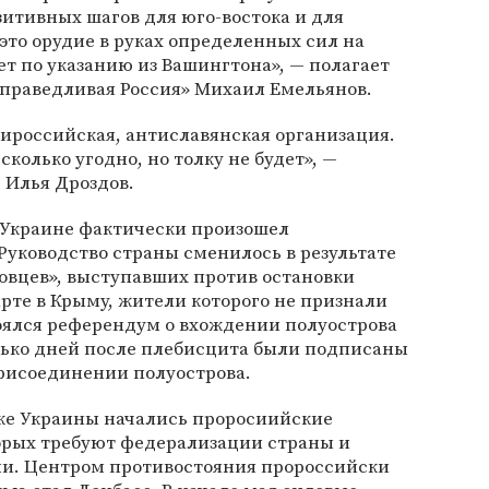
зитивных шагов для юго-востока и для
 это орудие в руках определенных сил на
т по указанию из Вашингтона», — полагает
праведливая Россия» Михаил Емельянов.
тироссийская, антиславянская организация.
колько угодно, но толку не будет», —
 Илья Дроздов.
а Украине фактически произошел
Руководство страны сменилось в результате
овцев», выступавших против остановки
рте в Крыму, жители которого не признали
оялся референдум о вхождении полуострова
олько дней после плебисцита были подписаны
рисоединении полуострова.
оке Украины начались проросиийские
орых требуют федерализации страны и
и. Центром противостояния пророссийски