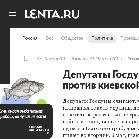
11
A
Россия
Все
Общество
Политика
Происше
06:40, 6 мая 2014
(обновлено: 08:58, 6 мая 2014)
Росси
Депутаты Госдум
против киевско
Депутаты Госдумы считают, 
нынешняя власть Украины д
Если сырая рыба пахнет
ответить за развязывание гр
«рыбой», ее лучше не есть!
войны и геноцид своего наро
судьями Гаагского трибунала.
пишет во вторник, 6 мая, газ