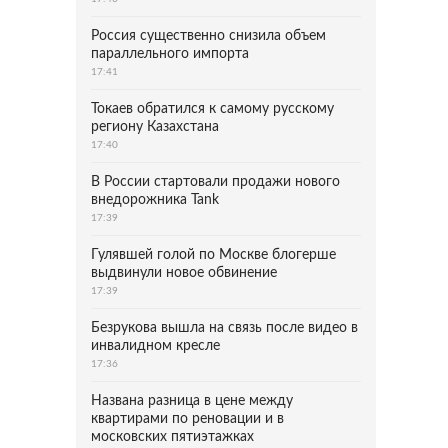
Россия существенно снизила объем
параллельного импорта
17:41
Токаев обратился к самому русскому
региону Казахстана
17:40
В России стартовали продажи нового
внедорожника Tank
17:39
Гулявшей голой по Москве блогерше
выдвинули новое обвинение
17:39
Безрукова вышла на связь после видео в
инвалидном кресле
17:36
Названа разница в цене между
квартирами по реновации и в
московских пятиэтажках