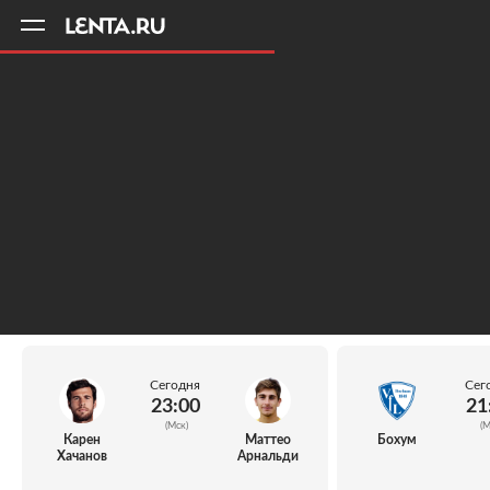
11
A
Сегодня
Сег
23:00
21
(Мск)
(М
Карен
Маттео
Бохум
Хачанов
Арнальди