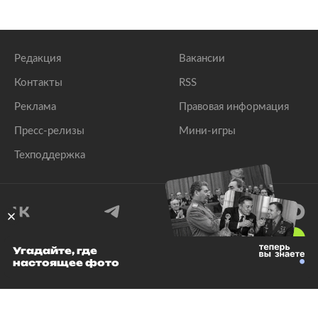
Редакция
Вакансии
Контакты
RSS
Реклама
Правовая информация
Пресс-релизы
Мини-игры
Техподдержка
18
+
Угадайте, где
настоящее фото
© 1999–2026 Все права защищены.
ООО «Лента.Ру»
Лента добра