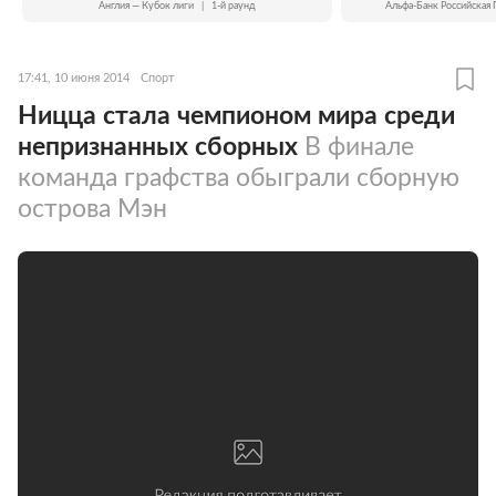
Англия — Кубок лиги
|
1-й раунд
Альфа-Банк Российская 
17:41, 10 июня 2014
Спорт
Ницца стала чемпионом мира среди
непризнанных сборных
В финале
команда графства обыграли сборную
острова Мэн