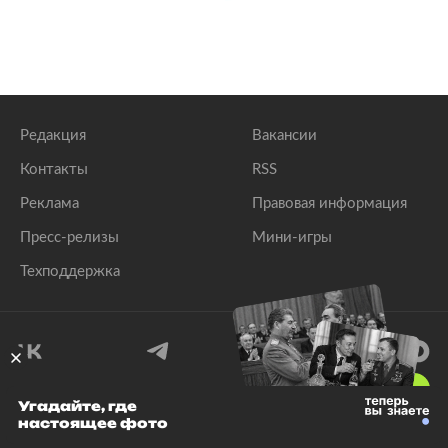
Редакция
Вакансии
Контакты
RSS
Реклама
Правовая информация
Пресс-релизы
Мини-игры
Техподдержка
18
+
Угадайте, где
настоящее фото
© 1999–2026 Все права защищены.
ООО «Лента.Ру»