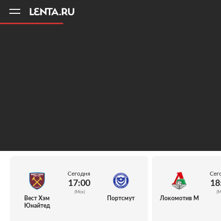
11
A
Сегодня
Сег
17:00
18
(Мск)
(М
Вест Хэм
Портсмут
Локомотив М
Юнайтед