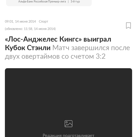
Альфа-Банк Российская Премьер-лига
|
3-й тур
09:01, 14 июня 2014
Спорт
(обновлено: 11:58, 14 июня 2014)
«Лос-Анджелес Кингс» выиграл
Кубок Стэнли
Матч завершился после
двух овертаймов со счетом 3:2