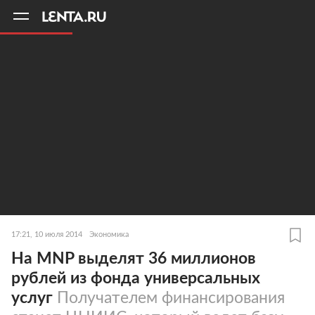
11
A
17:21, 10 июля 2014
Экономика
На MNP выделят 36 миллионов
рублей из фонда универсальных
услуг
Получателем финансирования