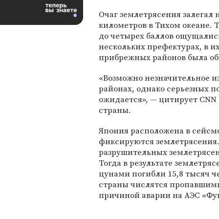
Очаг землетрясения залегал н
километров в Тихом океане. 
до четырех баллов ощущалис
нескольких префектурах, в и
прибрежных районов была об
«Возможно незначительное и
районах, однако серьезных п
ожидается», — цитирует CNN
страны.
Япония расположена в сейсмо
фиксируются землетрясения.
разрушительных землетрясени
Тогда в результате землетряс
цунами погибли 15,8 тысяч ч
страны числятся пропавшими 
причиной аварии на АЭС «Фу