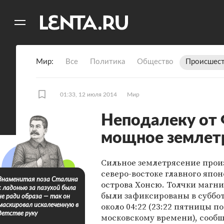
11
A
Мир
Все
Политика
Общество
Происшест
01:33, 12 июля 2014
Мир
Неподалеку от
мощное землет
Сильное землетрясение прои
северо-востоке главного япон
Знаменитая поза Сталина
острова Хонсю. Толчки магни
с ладонью за пазухой была
были зафиксированы в суббот
не ради образа — так он
около 04:22 (23:22 пятницы по
маскировал искалеченную в
детстве руку
московскому времени), сооб