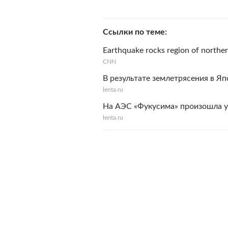
Ссылки по теме
Earthquake rocks region of northe
CNN
В результате землетрясения в Я
lenta.ru
На АЭС «Фукусима» произошла у
lenta.ru