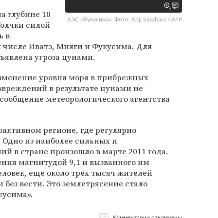
а глубине 10
АЭС «Фукусима». Фото: Koji Sasahara / AFP
Толчки силой
ь в
х числе Иватэ, Мияги и Фукусима. Для
ъявлена угроза цунами.
зменение уровня моря в прибрежных
овреждений в результате цунами не
 сообщение метеорологического агентства
активном регионе, где регулярно
 Одно из наиболее сильных и
й в стране произошло в марте 2011 года.
ения магнитудой 9,1 и вызванного им
еловек, еще около трех тысяч жителей
без вести. Это землетрясение стало
кусима».
Комментарии отключены