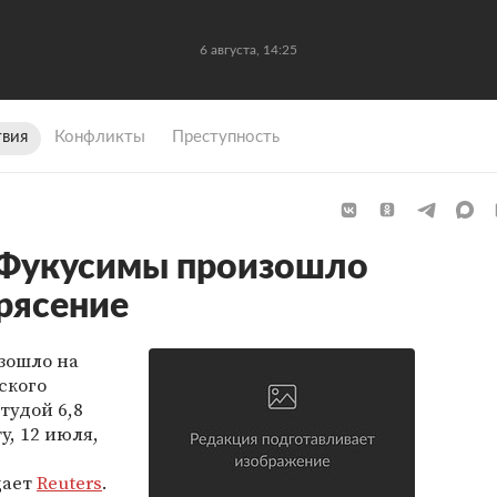
6 августа, 14:25
вия
Конфликты
Преступность
 Фукусимы произошло
рясение
зошло на
ского
тудой 6,8
у, 12 июля,
щает
Reuters
.