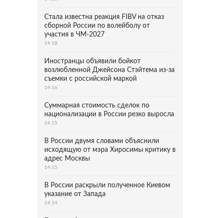
Стала известна реакция FIBV на отказ
сборной России по волейболу от
участия в ЧМ-2027
14:18
Иностранцы объявили бойкот
возлюбленной Джейсона Стэйтема из-за
съемки с российской маркой
14:16
Суммарная стоимость сделок по
национализации в России резко выросла
14:15
В России двумя словами объяснили
исходящую от мэра Хиросимы критику в
адрес Москвы
14:15
В России раскрыли полученное Киевом
указание от Запада
14:14