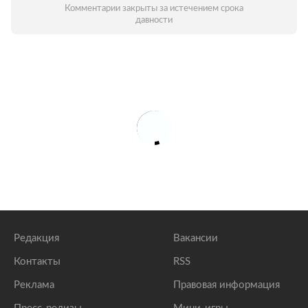
Комментарии закрыты за истечением срока
давности
Редакция
Вакансии
Контакты
RSS
Реклама
Правовая информация