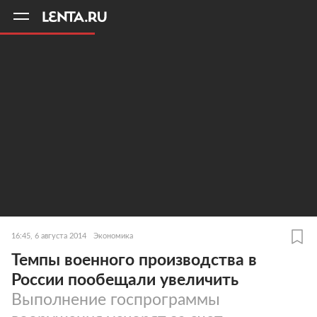
11
A
16:45, 6 августа 2014
Экономика
Темпы военного производства в
России пообещали увеличить
Выполнение госпрограммы