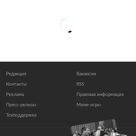
Редакция
Вакансии
Контакты
RSS
Реклама
Правовая информация
Пресс-релизы
Мини-игры
Техподдержка