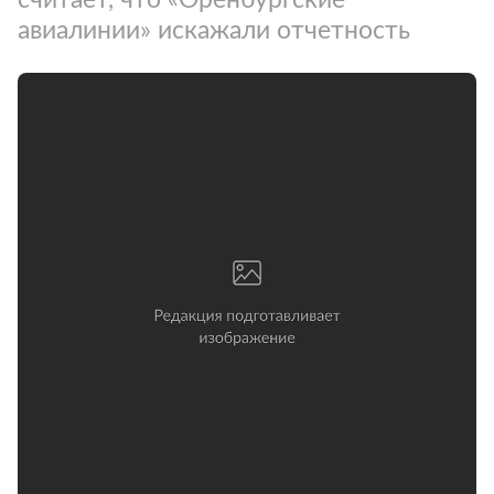
авиалинии» искажали отчетность