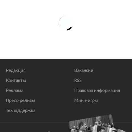
Редакция
Вакансии
Контакты
RSS
Реклама
Правовая информация
Пресс-релизы
Мини-игры
Техподдержка