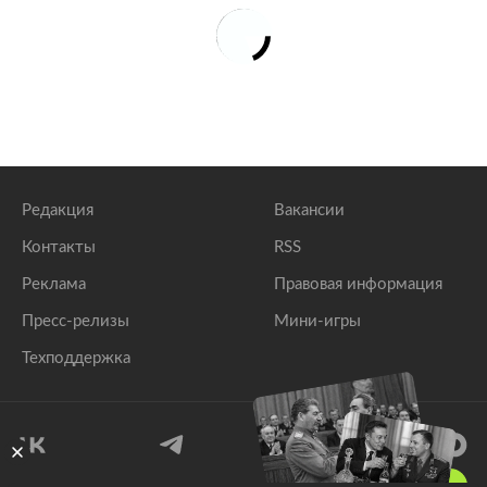
Редакция
Вакансии
Контакты
RSS
Реклама
Правовая информация
Пресс-релизы
Мини-игры
Техподдержка