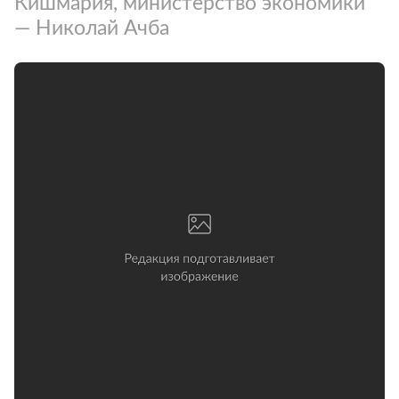
Кишмария, министерство экономики
— Николай Ачба