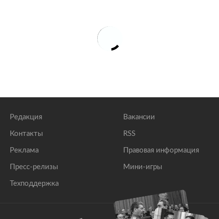
Редакция
Вакансии
Контакты
RSS
Реклама
Правовая информация
Пресс-релизы
Мини-игры
Техподдержка