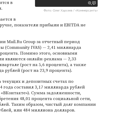
ится в
и.
Фото: Олег Харсеев / «Коммерсантъ»
ается в
ыручке, показатели прибыли и EBITDA не
и Mail.Ru Group за отчетный период
ы (Сommunity IVAS) — 2,41 миллиарда
 процента. Помимо этого, основными
и являются онлайн-реклама — 2,33
вартале (рост на 5,6 процента), а также
 рублей (рост на 23,9 процента).
 текущих и депозитных счетах по
4 года составил 3,17 миллиарда рублей
 «ВКонтакте»). Сумма задолженности,
бретения 48,01 процента социальной сети,
блей. Таким образом, чистый долг компании
ублей, или 484 миллиона долларов.