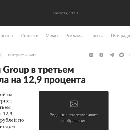
7 августа, 18:10
упность
Coцсети
Мемы
Реклама
Пресса
ТВ и рад
4)
Интернет и СМИ
 Group в третьем
ла на 12,9 процента
ой из
ернет-
етьем
 12,9
 рублей по
риодом