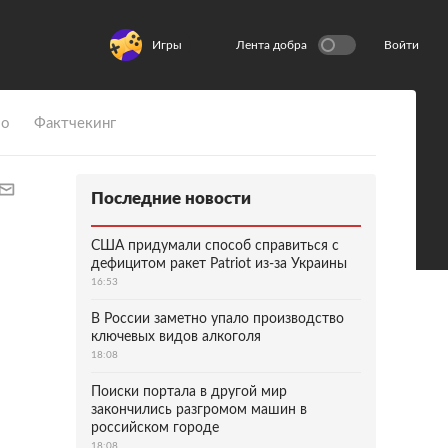
Игры
Лента добра
Войти
ио
Фактчекинг
Последние новости
США придумали способ справиться с
дефицитом ракет Patriot из-за Украины
16:53
В России заметно упало производство
ключевых видов алкоголя
18:08
Поиски портала в другой мир
закончились разгромом машин в
российском городе
18:08