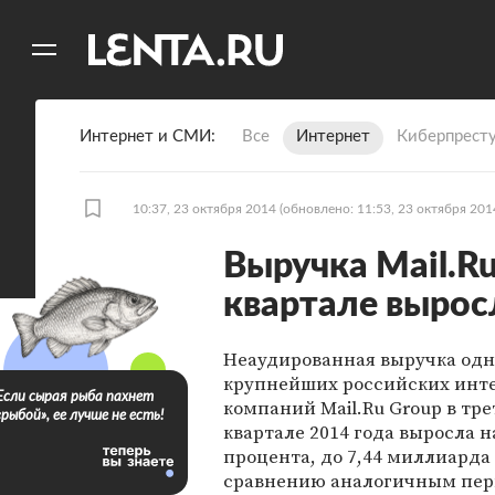
11
A
Интернет и СМИ
Все
Интернет
Киберпрест
10:37, 23 октября 2014
(обновлено: 11:53, 23 октября 201
Выручка Mail.Ru
квартале вырос
Неаудированная выручка одн
крупнейших российских инт
Если сырая рыба пахнет
компаний Mail.Ru Group в тр
«рыбой», ее лучше не есть!
квартале 2014 года выросла на
процента, до 7,44 миллиарда
сравнению аналогичным пе