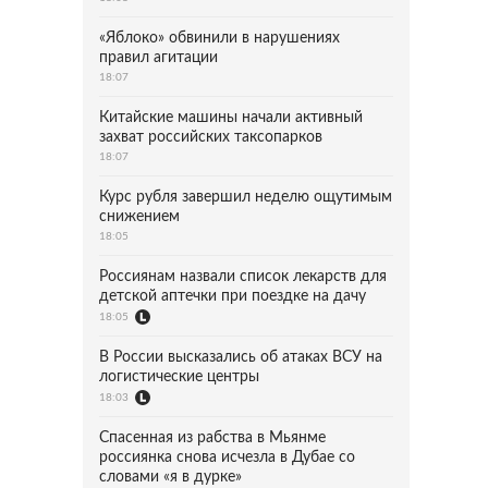
«Яблоко» обвинили в нарушениях
правил агитации
18:07
Китайские машины начали активный
захват российских таксопарков
18:07
Курс рубля завершил неделю ощутимым
снижением
18:05
Россиянам назвали список лекарств для
детской аптечки при поездке на дачу
18:05
В России высказались об атаках ВСУ на
логистические центры
18:03
Спасенная из рабства в Мьянме
россиянка снова исчезла в Дубае со
словами «я в дурке»