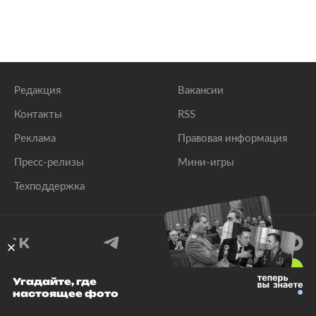
Редакция
Вакансии
Контакты
RSS
Реклама
Правовая информация
Пресс-релизы
Мини-игры
Техподдержка
18
+
Угадайте, где
настоящее фото
© 1999–2026 Все права защищены.
ООО «Лента.Ру»