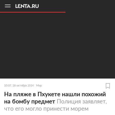
11
A
10:07, 28 октября 2014
Мир
На пляже в Пхукете нашли похожий
на бомбу предмет
Полиция заявляет,
что его могло принести морем