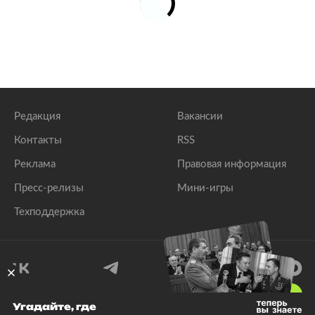
Редакция
Вакансии
Контакты
RSS
Реклама
Правовая информация
Пресс-релизы
Мини-игры
Техподдержка
18
+
Угадайте, где