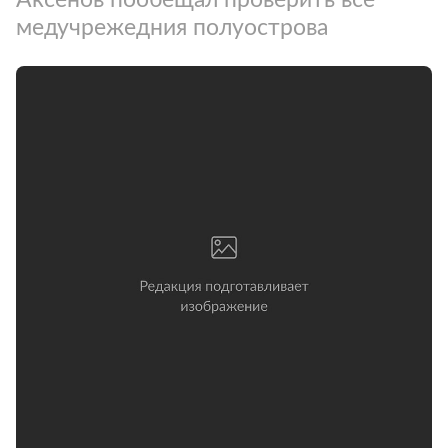
медучрежедния полуострова