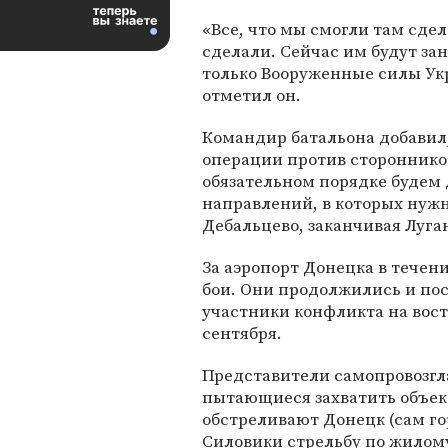
«Все, что мы смогли там сде
сделали. Сейчас им будут за
только Вооруженные силы Ук
отметил он.
Командир батальона добавил,
операции против стороннико
обязательном порядке будем 
направлений, в которых нуж
Дебальцево, заканчивая Луга
За аэропорт Донецка в течен
бои. Они продолжились и по
участники конфликта на вост
сентября.
Представители самопровозг
пытающиеся захватить объект
обстреливают Донецк (сам г
Силовики стрельбу по жилому