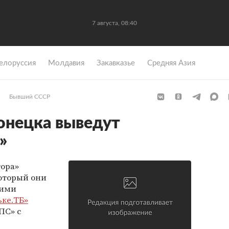
7 августа, 08:40
елоруссия
Молдавия
Закавказье
Средняя Азия
Бывший СССР
онецка выведут
»
тора»
оторый они
кими
ке.ТБ»
ПС» с