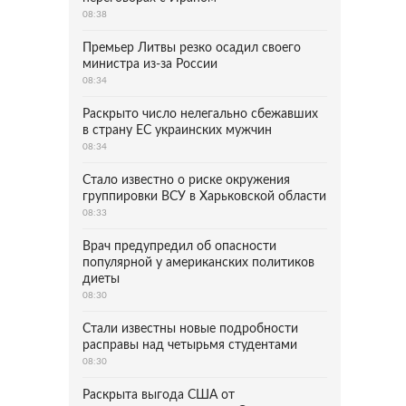
08:38
Премьер Литвы резко осадил своего
министра из-за России
08:34
Раскрыто число нелегально сбежавших
в страну ЕС украинских мужчин
08:34
Стало известно о риске окружения
группировки ВСУ в Харьковской области
08:33
Врач предупредил об опасности
популярной у американских политиков
диеты
08:30
Стали известны новые подробности
расправы над четырьмя студентами
08:30
Раскрыта выгода США от