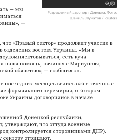
лать — мы
Разрушенный аэропорт Донецка. Фото:
ниматься
Шамиль Жуматов / Reuters
раины», —
 что «Правый сектор» продолжит участие в
в отделения востока Украины. «Мы в
доукомплектовываться, есть куча
на наша помощь, начиная с Мариуполя,
нской областью», — сообщил он.
ие последних месяцев велись ожесточенные
сле формального перемирия, о котором
оке Украины договорились в начале
лашенной Донецкой республики,
, утверждают, что оттуда военные
ород контролируется сторонниками ДНР).
 сектору отрицают.