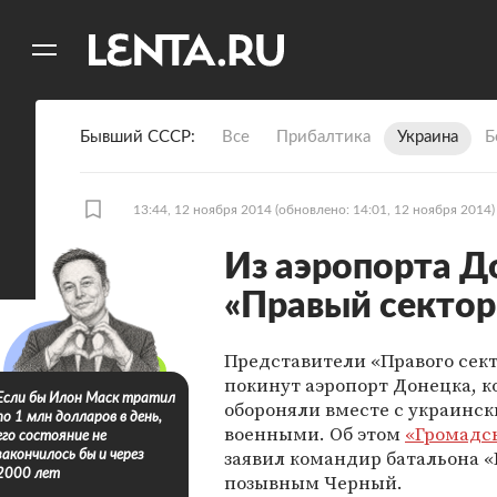
11
A
Бывший СССР
Все
Прибалтика
Украина
Б
13:44, 12 ноября 2014
(обновлено: 14:01, 12 ноября 2014)
Из аэропорта Д
«Правый сектор
Представители «Правого сек
покинут аэропорт Донецка, к
Если бы Илон Маск тратил
обороняли вместе с украинс
по 1 млн долларов в день,
военными. Об этом
«Громадсь
его состояние не
заявил командир батальона «
закончилось бы и через
2000 лет
позывным Черный.