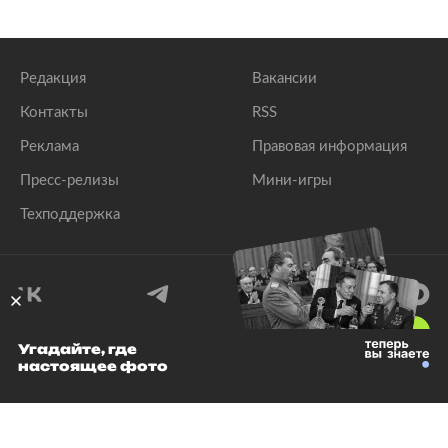
Редакция
Вакансии
Контакты
RSS
Реклама
Правовая информация
Пресс-релизы
Мини-игры
Техподдержка
18
+
Угадайте, где
настоящее фото
© 1999–2026 Все права защищены.
ООО «Лента.Ру»
Лента добра
деактивирована. Добро