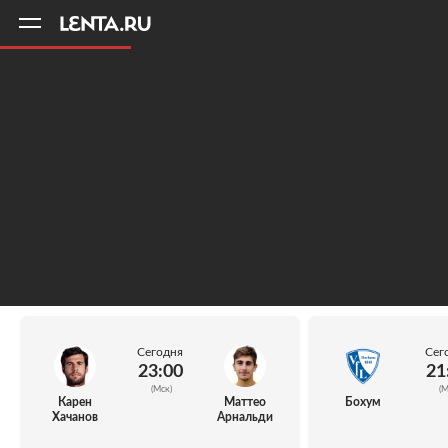
11
A
Сегодня
Сег
23:00
21
(Мск)
(М
Карен
Маттео
Бохум
Хачанов
Арнальди