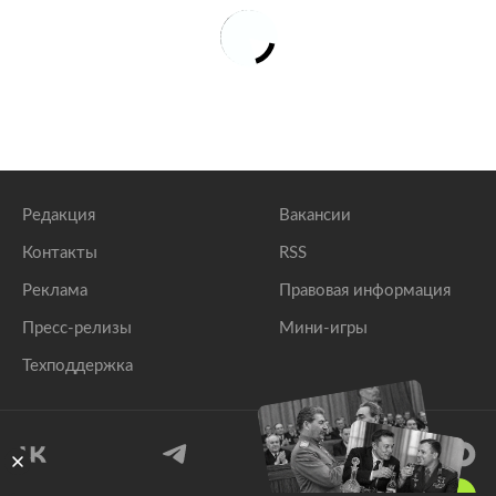
Редакция
Вакансии
Контакты
RSS
Реклама
Правовая информация
Пресс-релизы
Мини-игры
Техподдержка