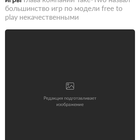
большинство игр по модели free to
play некачественными