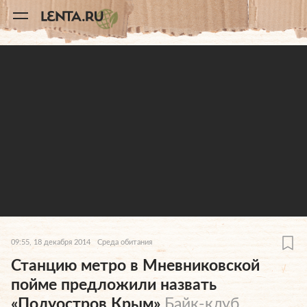
11
A
09:55, 18 декабря 2014
Среда обитания
Станцию метро в Мневниковской
пойме предложили назвать
«Полуостров Крым»
Байк-клуб