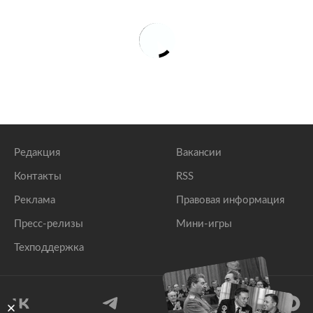
Редакция
Вакансии
Контакты
RSS
Реклама
Правовая информация
Пресс-релизы
Мини-игры
Техподдержка