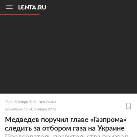
11
A
15:52, 5 января 2015
Экономика
(обновлено: 16:34, 5 января 2015)
Медведев поручил главе «Газпрома»
следить за отбором газа на Украине
Председатель правительства призвал