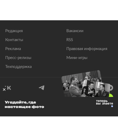
Редакция
Вакансии
Контакты
RSS
Реклама
Правовая информация
Пресс-релизы
Мини-игры
Техподдержка
18
+
Угадайте, где
настоящее фото
© 1999–2026 Все права защищены.
ООО «Лента.Ру»