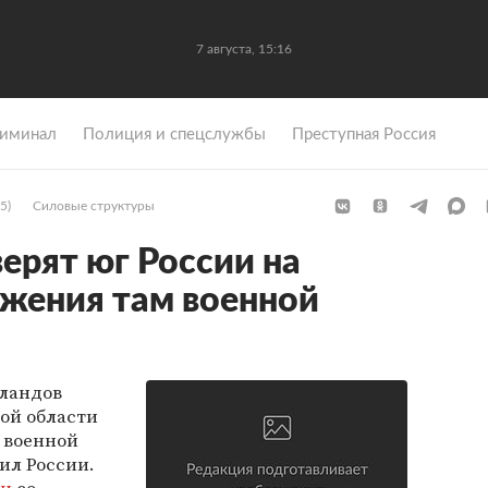
7 августа, 15:16
иминал
Полиция и спецслужбы
Преступная Россия
5)
Силовые структуры
ерят юг России на
жения там военной
ландов
кой области
 военной
ил России.