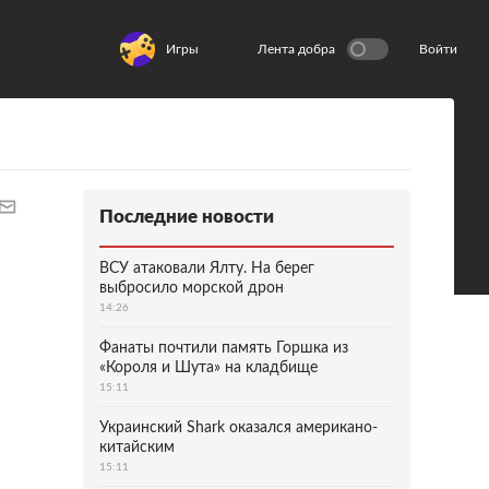
Игры
Лента добра
Войти
Последние новости
ВСУ атаковали Ялту. На берег
выбросило морской дрон
14:26
Фанаты почтили память Горшка из
«Короля и Шута» на кладбище
15:11
Украинский Shark оказался американо-
китайским
15:11