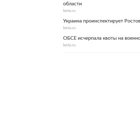
области
lenta.ru
Украина проинспектирует Росто
lenta.ru
ОБСЕ исчерпала квоты на военн
lenta.ru