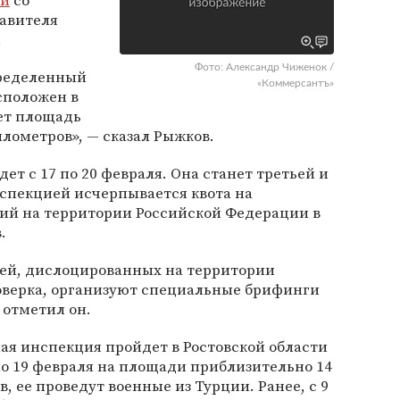
ти
со
тавителя
.
Фото: Александр Чиженок /
ределенный
«Коммерсантъ»
сположен в
ет площадь
илометров», — сказал Рыжков.
дет с 17 по 20 февраля. Она станет третьей и
нспекцией исчерпывается квота на
ий на территории Российской Федерации в
.
ей, дислоцированных на территории
роверка, организуют специальные брифинги
 отметил он.
ная инспекция пройдет в Ростовской области
 по 19 февраля на площади приблизительно 14
 ее проведут военные из Турции. Ранее, с 9