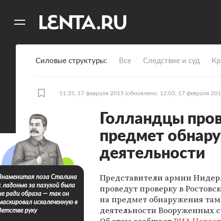
11
A
Силовые структуры
Все
Следствие и суд
Кр
11:35, 17 февраля 2015
(обновлено: 12:03, 17 февраля 201
Голландцы пров
предмет обнару
деятельности
Представители армии Нидер
Знаменитая поза Сталина
с ладонью за пазухой была
проведут проверку в Ростовс
не ради образа — так он
на предмет обнаружения там
маскировал искалеченную в
деятельности Вооруженных с
детстве руку