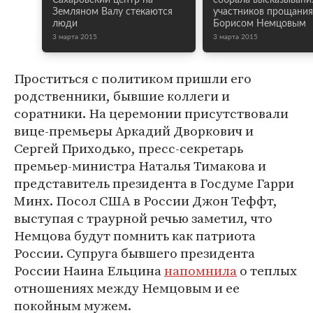
Сахаровский центр на
собрала высказывани
Земляном Валу стекаются
участников прощания
люди
Борисом Немцовым
3 марта 2015
3 марта 2015
Проститься с политиком пришли его
родственники, бывшие коллеги и
соратники. На церемонии присутствовали
вице-премьеры Аркадий Дворкович и
Сергей Приходько, пресс-секретарь
премьер-министра Наталья Тимакова и
представитель президента в Госдуме Гарри
Минх. Посол США в России Джон Теффт,
выступая с траурной речью заметил, что
Немцова будут помнить как патриота
России. Супруга бывшего президента
России Наина Ельцина
напомнила
о теплых
отношениях между Немцовым и ее
покойным мужем.