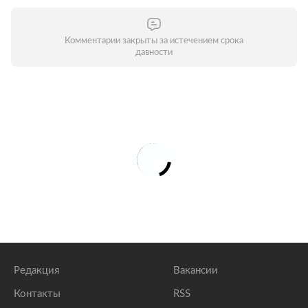
Комментарии закрыты за истечением срока
давности
Редакция
Вакансии
Контакты
RSS