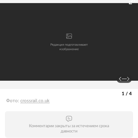
1 / 4
Фото:
crossrail.co.uk
Комментарии закрыты за истечением срока
давности