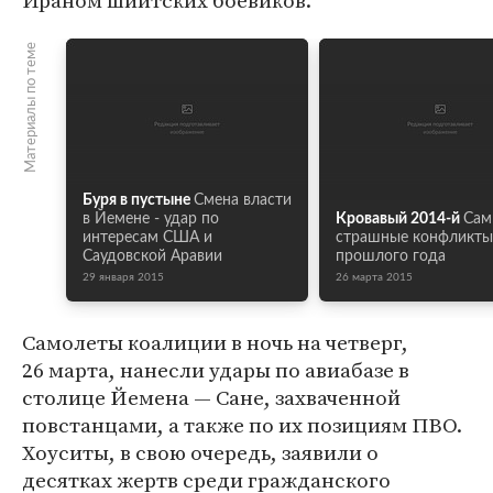
Ираном шиитских боевиков.
Материалы по теме
Буря в пустыне
Смена власти
в Йемене - удар по
Кровавый 2014-й
Сам
интересам США и
страшные конфликты
Саудовской Аравии
прошлого года
29 января 2015
26 марта 2015
Самолеты коалиции в ночь на четверг,
26 марта, нанесли удары по авиабазе в
столице Йемена — Сане, захваченной
повстанцами, а также по их позициям ПВО.
Хоуситы, в свою очередь, заявили о
десятках жертв среди гражданского