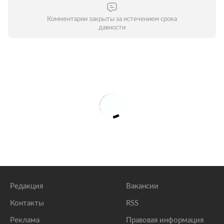
Комментарии закрыты за истечением срока
давности
Редакция
Вакансии
Контакты
RSS
Реклама
Правовая информация