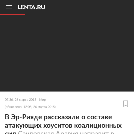
11
A
07:36, 26 марта 2015
Мир
(обновлено: 12:08, 26 марта 2015)
В Эр-Рияде рассказали о составе
атакующих хоуситов коалиционных
сил
Саудовская Аравия направит в