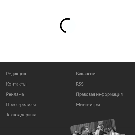
Редакция
Вакансии
Контакты
RSS
Реклама
Правовая информация
Пресс-релизы
Мини-игры
Техподдержка