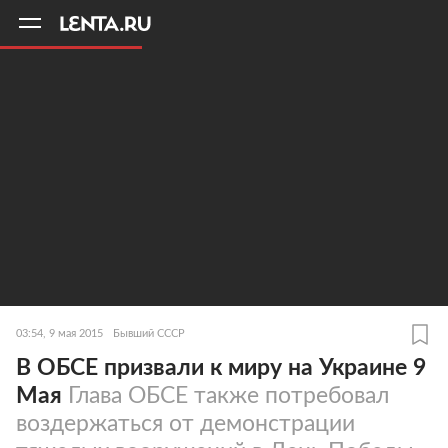
11
A
03:54, 9 мая 2015
Бывший СССР
В ОБСЕ призвали к миру на Украине 9
Мая
Глава ОБСЕ также потребовал
воздержаться от демонстрации