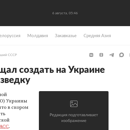
6 августа, 05:46
елоруссия
Молдавия
Закавказье
Средняя Азия
ший СССР
щал создать на Украине
зведку
ной
БО) Украины
что в скором
ать
ской
АСС
.