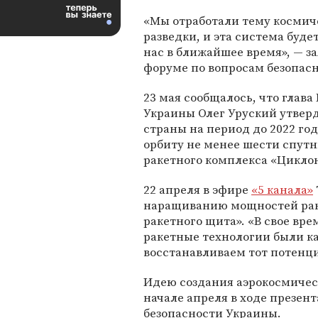
«Мы отработали тему космич
разведки, и эта система будет
нас в ближайшее время», — за
форуме по вопросам безопасн
23 мая сообщалось, что глава
Украины Олег Уруский утвер
страны на период до 2022 год
орбиту не менее шести спут
ракетного комплекса «Циклон
22 апреля в эфире
«5 канала»
наращиванию мощностей рак
ракетного щита». «В свое вр
ракетные технологии были к
восстанавливаем тот потенци
Идею создания аэрокосмическ
начале апреля в ходе презен
безопасности Украины.