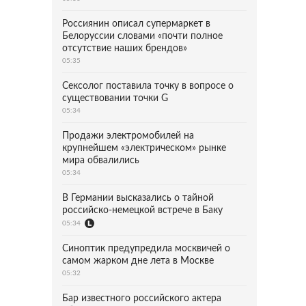
Россиянин описал супермаркет в
Белоруссии словами «почти полное
отсутствие наших брендов»
05:35
Сексолог поставила точку в вопросе о
существовании точки G
05:34
Продажи электромобилей на
крупнейшем «электрическом» рынке
мира обвалились
05:34
В Германии высказались о тайной
российско-немецкой встрече в Баку
05:34
Синоптик предупредила москвичей о
самом жарком дне лета в Москве
05:32
Бар известного российского актера