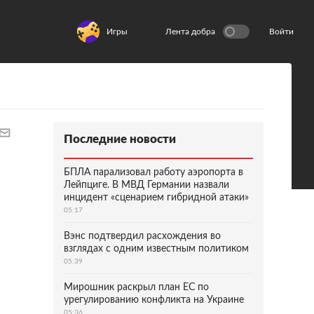
Игры
Лента добра
Войти
Последние новости
БПЛА парализовал работу аэропорта в
Лейпциге. В МВД Германии назвали
инцидент «сценарием гибридной атаки»
05:17
Вэнс подтвердил расхождения во
взглядах с одним известным политиком
05:39
Мирошник раскрыл план ЕС по
урегулированию конфликта на Украине
05:36