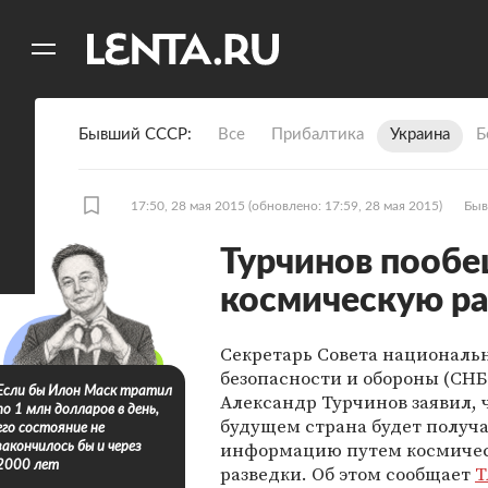
11
A
Бывший СССР
Все
Прибалтика
Украина
Б
17:50, 28 мая 2015
(обновлено: 17:59, 28 мая 2015)
Быв
Турчинов пообе
космическую ра
Секретарь Совета националь
безопасности и обороны (СН
Если бы Илон Маск тратил
Александр Турчинов заявил, 
по 1 млн долларов в день,
будущем страна будет получ
его состояние не
информацию путем космиче
закончилось бы и через
2000 лет
разведки. Об этом сообщает
Т