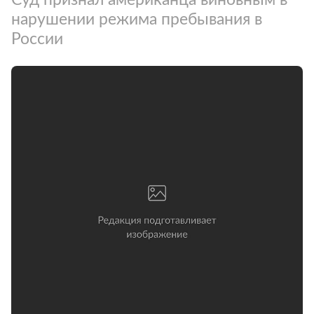
нарушении режима пребывания в
России