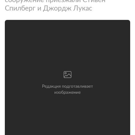
Спилберг и Джордж Лукас