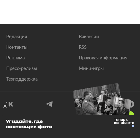
Редакция
Вакансии
Контакты
RSS
Реклама
Правовая информация
Пресс-релизы
Мини-игры
Техподдержка
18
+
Угадайте, где
настоящее фото
© 1999–2026 Все права защищены.
ООО «Лента.Ру»