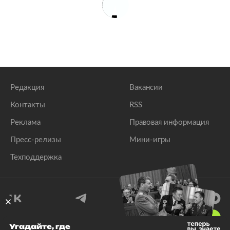
Редакция
Вакансии
Контакты
RSS
Реклама
Правовая информация
Пресс-релизы
Мини-игры
Техподдержка
18
+
Угадайте, где