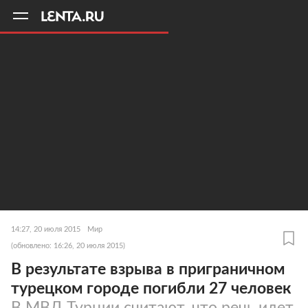
11
A
14:27, 20 июля 2015
Мир
(обновлено: 16:26, 20 июля 2015)
В результате взрыва в приграничном
турецком городе погибли 27 человек
В МВД Турции считают, что речь идет