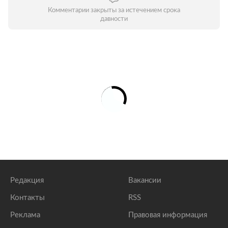
Комментарии закрыты за истечением срока
давности
Редакция
Вакансии
Контакты
RSS
Реклама
Правовая информация