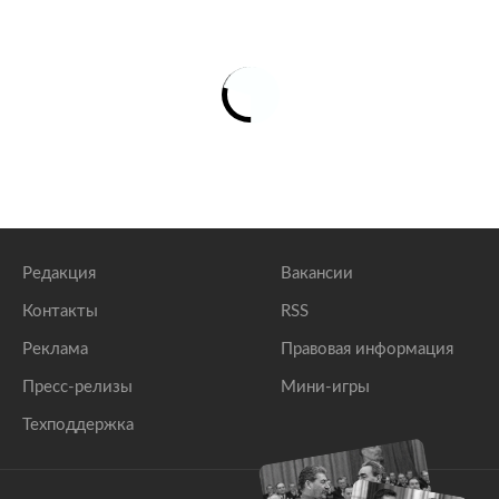
Редакция
Вакансии
Контакты
RSS
Реклама
Правовая информация
Пресс-релизы
Мини-игры
Техподдержка