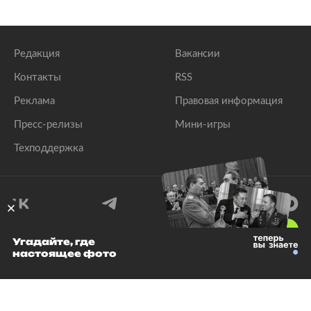
Редакция
Вакансии
Контакты
RSS
Реклама
Правовая информация
Пресс-релизы
Мини-игры
Техподдержка
18
+
Угадайте, где
настоящее фото
© 1999–2026 Все права защищены.
ООО «Лента.Ру»
Лента добра
деактивирована. Добро