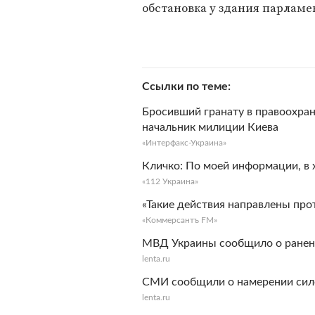
обстановка у здания парламе
Ссылки по теме
Бросивший гранату в правоохра
начальник милиции Киева
«Интерфакс-Украина»
Кличко: По моей информации, в 
«112 Украина»
«Такие действия направлены про
«Коммерсантъ FM»
МВД Украины сообщило о ранени
lenta.ru
СМИ сообщили о намерении сило
lenta.ru