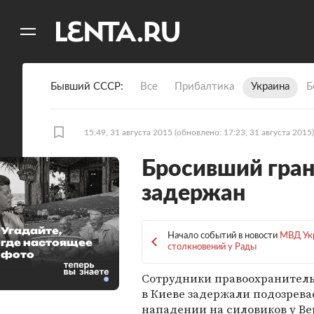
11
A
Бывший СССР
Все
Прибалтика
Украина
Б
15:49, 31 августа 2015
(обновлено: 17:23, 31 августа 2015)
Бросивший гран
задержан
Угадайте,
Начало событий в новости
МВД Укр
где настоящее
столкновений у Рады
фото
Сотрудники правоохранитель
в Киеве задержали подозрева
нападении на силовиков у В