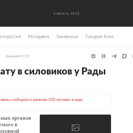
6 августа, 18:12
елоруссия
Молдавия
Закавказье
Средняя Азия
Бывший СССР
ату в силовиков у Рады
аины сообщило о ранении 100 человек в ходе
ных органов
емого в
ерховной