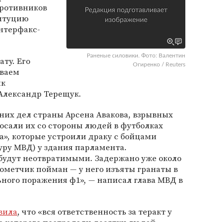
противников
титуцию
нтерфакс-
Раненые силовики. Фото: Валентин
ату. Его
Огиренко / Reuters
иваем
ик
Александр Терещук.
них дел страны Арсена Авакова, взрывных
росали их со стороны людей в футболках
», которые устроили драку с бойцами
уру МВД) у здания парламента.
 будут неотвратимыми. Задержано уже около
тометчик пойман — у него изъяты гранаты в
ного поражения ф1», — написал глава МВД в
вила
, что «вся ответственность за теракт у