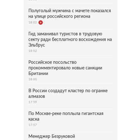
Полуголый мужчина с мачете показался
на улице российского региона
18:02
Гид заманивал туристов в трудовую
секту ради бесплатного восхождения на
Эльбрус
18:02
Российское посольство
прокомментировало новые санкции
Британии
18:00
В России создадут кластер по огранке
алмазов
17:59
По Москве-реке поплыла гигантская
каска
17:57
Менеджер Безруковой