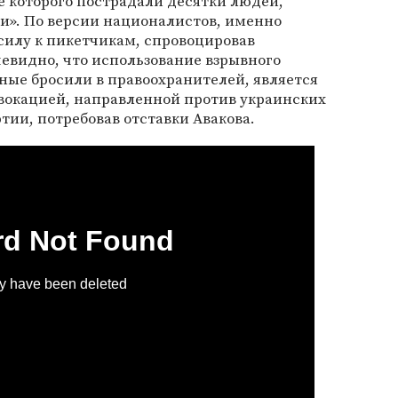
те которого пострадали десятки людей,
и». По версии националистов, именно
илу к пикетчикам, спровоцировав
евидно, что использование взрывного
тные бросили в правоохранителей, является
вокацией, направленной против украинских
тии, потребовав отставки Авакова.