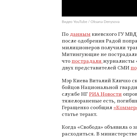
Видео YouTube / Oksana Denysova
По
данным
киевского ГУ МВД,
после одобрения Радой попра
милиционеров получили трав
Митингующие не пострадали
что
пострадали
журналисты «
двух представителей СМИ
по
Мэр Киева Виталий Кличко ск
бойцов Национальной гвардии
службе НГ
РИА Новости
опров
тяжелораненые есть, погибши
Геращенко сообщил
«Коммер
статье теракт.
Когда «Свобода» объявила о
расходиться. В министерстве